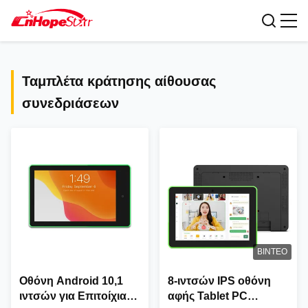
ΟΛΑ ΤΑ Προϊόντα
Ταμπλέτα κράτησης αίθουσας
συνεδριάσεων
ΒΊΝΤΕΟ
Οθόνη Android 10,1
8-ιντσών IPS οθόνη
ιντσών για Επιτοίχια
αφής Tablet PC