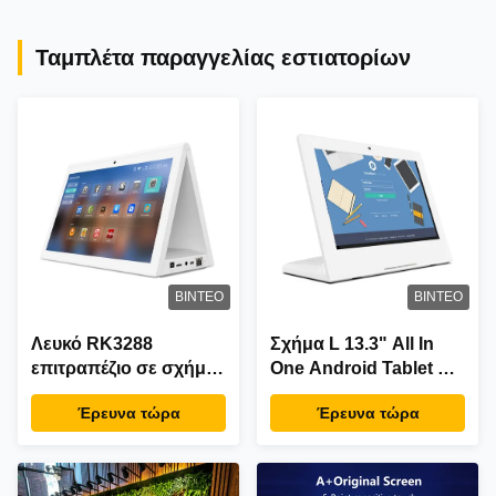
Ταμπλέτα παραγγελίας εστιατορίων
ΒΊΝΤΕΟ
ΒΊΝΤΕΟ
Λευκό RK3288
Σχήμα L 13.3" All In
επιτραπέζιο σε σχήμα
One Android Tablet PC
L 10,1 ιντσών Android
FHD IPS LCD wifi
Έρευνα τώρα
Έρευνα τώρα
Tablet Pc POE NFC
Rockchip
αφής διπλή οθόνη
τετραπύρηνος Οθόνη
Εστιατόριο
αφής Tablet POS
παραγγελίας
παραγγελίας