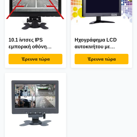
10.1 ίντσες IPS
Ηχογράφημα LCD
εμπορική οθόνη
αυτοκινήτου με
οθόνης τοίχου
ασύρματη κάμερα
Έρευνα τώρα
Έρευνα τώρα