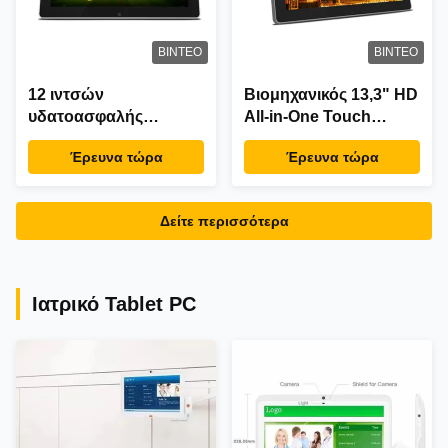
ΒΊΝΤΕΟ
ΒΊΝΤΕΟ
12 ιντσών
Βιομηχανικός 13,3" HD
υδατοασφαλής
All-in-One Touch
βιομηχανικό Android
Screen PC με 2.0GHz
Έρευνα τώρα
Έρευνα τώρα
Tablet με 10 σημεία
Octa Core
χωρητικού άγγιξης και
επεξεργαστή και 10-
RK3288 επεξεργαστή
Point Capacitive Touch
Δείτε περισσότερα
Ιατρικό Tablet PC