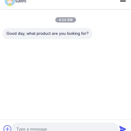
sales
Διεύθυνση: 601-606, όροφος 6, κτίριο Ε, βιομηχανικό πάρκο
Yuanfen, υποπεριφέρεια Dalang, περιοχή Longhua, Shenzhen,
4:14 AM
Guangdong, CN
Good day, what product are you looking for?
Τηλ:
86-13424296897
E-mail:
hope10@cnhopestar.com
Σπίτι
Προϊόντα
Περίπου εμείς
Γύρος εργοστασίων
Ποιοτικός έλεγχος
Μας ελάτε σε επαφή με
Πολιτική απορρήτου
|
Sitemap
Copyright © 2021-2026 Shenzhen Hopestar SCI-TECH Co., Ltd.. Όλα τα