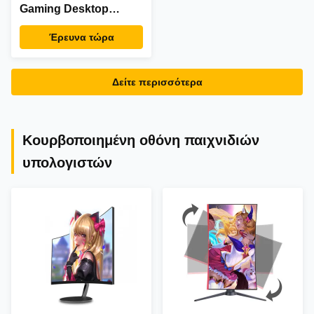
Gaming Desktop
Monitor Usd Hdmi DP
Έρευνα τώρα
Για Ιντερνετικό Καφέ
Δείτε περισσότερα
Κουρβοποιημένη οθόνη παιχνιδιών
υπολογιστών