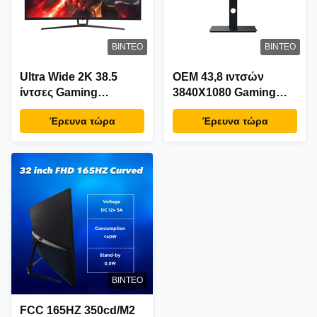
ΒΊΝΤΕΟ
ΒΊΝΤΕΟ
Ultra Wide 2K 38.5
OEM 43,8 ιντσών
ίντσες Gaming
3840X1080 Gaming
Desktop Monitor
Desktop Monitor AMD
Έρευνα τώρα
Έρευνα τώρα
1440P 165hz Freesync
FreeSync Premium
ΒΊΝΤΕΟ
FCC 165HZ 350cd/M2