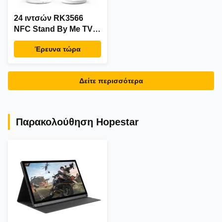
24 ιντσών RK3566
NFC Stand By Me TV
Indoor Android 12
Έρευνα τώρα
Διαφήμιση Ψηφιακή
Σημαιογραφία Φορητό
Στάσιμο Smart TV
Δείτε περισσότερα
Παρακολούθηση Hopestar