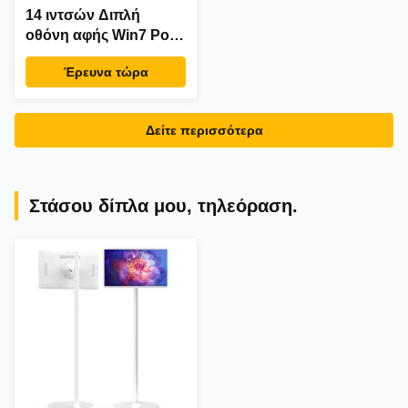
14 ιντσών Διπλή
οθόνη αφής Win7 Pos
ταμειακό μηχάνημα i3
Έρευνα τώρα
Cpu 4+64GB Desktop
POS τερματικό με
εκτυπωτή,
Δείτε περισσότερα
πληκτρολόγιο,
σαρωτή
Στάσου δίπλα μου, τηλεόραση.