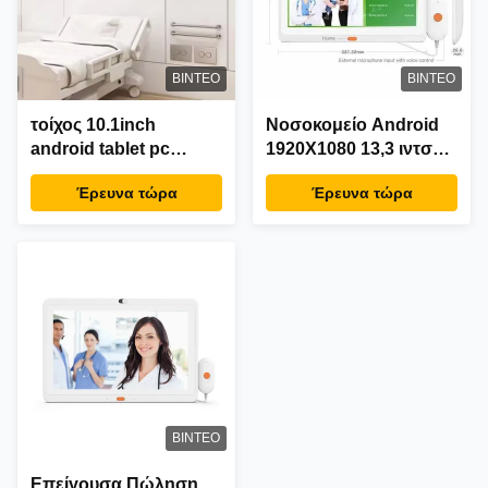
ΒΊΝΤΕΟ
ΒΊΝΤΕΟ
τοίχος 10.1inch
Νοσοκομείο Android
android tablet pc
1920X1080 13,3 ιντσών
ιατρική φροντίδα wifi
Ιατρικό Ταμπλέτο με
Έρευνα τώρα
Έρευνα τώρα
POE 4G LTE κάμερα
Υπηρεσία Κέντρου
χειριστή κλήσης
Κλήσεων
νοσοκόμα σύστημα
κλήσης για το
νοσοκομείο κλινική
ΒΊΝΤΕΟ
Επείγουσα Πώληση