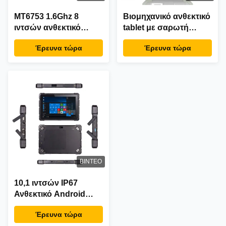
MT6753 1.6Ghz 8
Βιομηχανικό ανθεκτικό
ιντσών ανθεκτικό
tablet με σαρωτή
δισκίο ιατρικό δισκίο
γραμμικού κώδικα,
Έρευνα τώρα
Έρευνα τώρα
PC IPS HD οθόνη
NFC και βιομετρική
ταυτοποίηση
ΒΊΝΤΕΟ
10,1 ιντσών IP67
Ανθεκτικό Android
Tablet με οθόνη αφής
Έρευνα τώρα
IPS για βιομηχανική