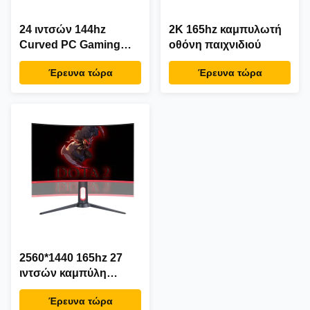
24 ιντσών 144hz
2K 165hz καμπυλωτή
Curved PC Gaming
οθόνη παιχνιδιού
Monitor (Καμπυλωτή
Έρευνα τώρα
Έρευνα τώρα
οθόνη παιχνιδιών)
2560*1440 165hz 27
ιντσών καμπύλη
οθόνη
Έρευνα τώρα