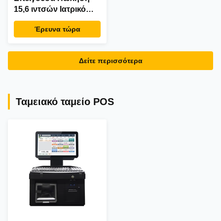
15,6 ιντσών Ιατρικό
Νοσοκομειακό
Έρευνα τώρα
Android Tablet PC
Επιτοίχιας
Τοποθέτησης POE
Δείτε περισσότερα
NFC Tablet Υγείας με
Κλήση με Ένα Κλικ
Ταμειακό ταμείο POS