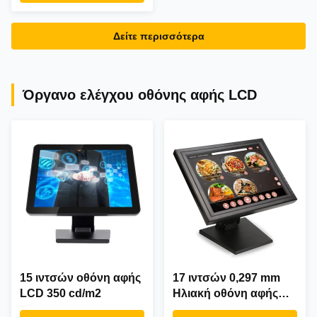
Δείτε περισσότερα
Όργανο ελέγχου οθόνης αφής LCD
15 ιντσών οθόνη αφής
17 ιντσών 0,297 mm
LCD 350 cd/m2
Ηλιακή οθόνη αφής
χωρητικότητας