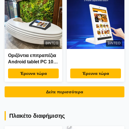
περίπτερο Ταμπλέτες
εστιατορίου
POS
ΒΊΝΤΕΟ
ΒΊΝΤΕΟ
Οριζόντια επιτραπέζια
Android tablet PC 10,1
ιντσών με οθόνη αφής,
Έρευνα τώρα
Έρευνα τώρα
RJ45, POE,
αναγνώστη NFC, για
βιομηχανική χρήση,
Δείτε περισσότερα
επιχειρήσεις,
ξενοδοχεία,
εστιατόρια,
καταστήματα λιανικής,
Πλακέτο διαφήμισης
χρήση σε γραφείο