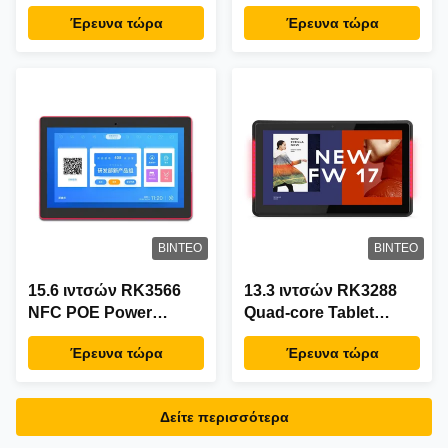
Στήριξη με RK3566
Android επιτοίχιο με
Έρευνα τώρα
Έρευνα τώρα
Quad Core και
υποστήριξη POE και
Τροφοδοσία PoE για
NFC για
Σύστημα Κράτησης
επαγγελματική χρήση
Αιθουσών Συσκέψεων
ΒΊΝΤΕΟ
ΒΊΝΤΕΟ
15.6 ιντσών RK3566
13.3 ιντσών RK3288
NFC POE Power
Quad-core Tablet
Android Tablet PC για
Android με LED
Έρευνα τώρα
Έρευνα τώρα
Διαχείριση Αίθουσας
Φωτισμό για Αίθουσες
Συνεδριάσεων
Συνεδριάσεων
Επιτοίχιας
Δείτε περισσότερα
Τοποθέτησης