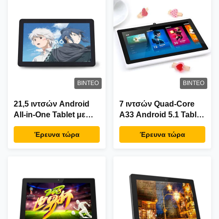
ΒΊΝΤΕΟ
ΒΊΝΤΕΟ
21,5 ιντσών Android
7 ιντσών Quad-Core
All-in-One Tablet με
A33 Android 5.1 Tablet
οθόνη αφής IPS,
PC - Σύνθετο και
Έρευνα τώρα
Έρευνα τώρα
Rockchip RK3399
αποδοτικό Smart Pad
Quad Core και
για επιχειρηματική
φωτεινότητα 350cd/m2
χρήση
για βιομηχανική χρήση