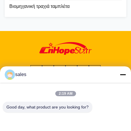
Βιομηχανική τραχιά ταμπλέτα
sales
Διεύθυνση: 601-606, όροφος 6, κτίριο Ε, βιομηχανικό πάρκο
Yuanfen, υποπεριφέρεια Dalang, περιοχή Longhua, Shenzhen,
2:19 AM
Guangdong, CN
Good day, what product are you looking for?
Τηλ:
86-13424296897
E-mail:
hope10@cnhopestar.com