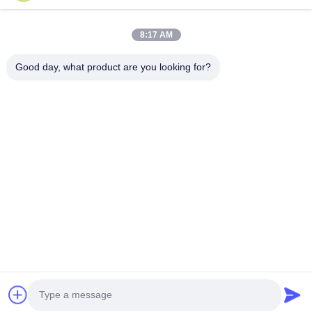
Διεύθυνση: 601-606, όροφος 6, κτίριο Ε, βιομηχανικό πάρκο
Yuanfen, υποπεριφέρεια Dalang, περιοχή Longhua, Shenzhen,
8:17 AM
Guangdong, CN
Good day, what product are you looking for?
Τηλ:
86-13424296897
E-mail:
hope10@cnhopestar.com
Σπίτι
Προϊόντα
Περίπου εμείς
Γύρος εργοστασίων
Ποιοτικός έλεγχος
Μας ελάτε σε επαφή με
Πολιτική απορρήτου
|
Sitemap
Copyright © 2021-2026 Shenzhen Hopestar SCI-TECH Co., Ltd.. Όλα τα
δικαιώματα διατηρούνται..