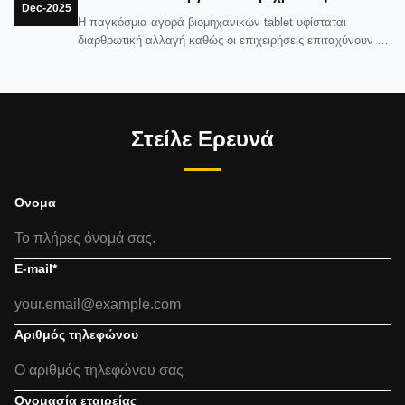
Dec-2025
συστήματα λιανικής πώλησης
Η παγκόσμια αγορά βιομηχανικών tablet υφίσταται
διαρθρωτική αλλαγή καθώς οι επιχειρήσεις επιταχύνουν τις
πρωτοβουλίες ψηφιακού μετασχηματισμού.Τα βιομηχανικά
tablets δεν είναι πλέον εργαλεία νιχών· γίνονται βασικές
συσκευές σε όλη τη βιομηχανία.Ανάμεσα στις διαθέσιμες
πλατφόρμες, τα Android tablets ...
Στείλε Ερευνά
Ονομα
E-mail
*
Αριθμός τηλεφώνου
Ονομασία εταιρείας