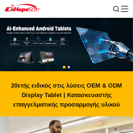
20ετής ειδικός στις λύσεις OEM & ODM
Display Tablet | Κατασκευαστής
επαγγελματικής προσαρμογής υλικού