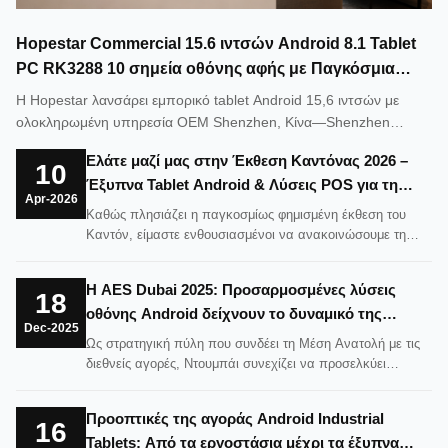
Hopestar Commercial 15.6 ιντσών Android 8.1 Tablet
PC RK3288 10 σημεία οθόνης αφής με Παγκόσμια
υπηρεσία OEM
Η Hopestar λανσάρει εμπορικό tablet Android 15,6 ιντσών με
ολοκληρωμένη υπηρεσία OEM Shenzhen, Κίνα—Shenzhen
Hopestar Sci-Tech Co., Ltd., μια εταιρεία τεχνολογίας που
Ελάτε μαζί μας στην Έκθεση Καντόνας 2026 –
ειδικεύεται στην Ε&Α, την κατασκευή και την παγκόσμια διανομή
10
Έξυπνα Tablet Android & Λύσεις POS για τη
προϊόντων προβολής, ανακοίνωσε σήμερα τη διαθεσιμότητα
Apr-2026
Σύγχρονη Επιχείρηση
τουTablet PC 15...
Καθώς πλησιάζει η παγκοσμίως φημισμένη έκθεση του
Καντόν, είμαστε ενθουσιασμένοι να ανακοινώσουμε τη
συμμετοχή μας στην φετινή έκθεση. Τον Απρίλιο, θα
παρουσιάσουμε τις τελευταίες μας καινοτομίες Εμπορικές
Η AES Dubai 2025: Προσαρμοσμένες λύσεις
λύσεις tablet AndroidΠαράλληλα με την
18
οθόνης Android δείχνουν το δυναμικό της
προηγμένηΣυστήματα POS Android, που έχει σχεδιαστεί
Dec-2025
για ...
αγοράς σε εμπειρογνώμονες της παγκόσμιας
Ως στρατηγική πύλη που συνδέει τη Μέση Ανατολή με τις
βιομηχανίας
διεθνείς αγορές, Ντουμπάι συνεχίζει να προσελκύει
παγκόσμιες επιχειρήσεις που αναζητούν μακροχρόνια
συνεργασία και ευκαιρίες περιφερειακής επέκτασης.
Προοπτικές της αγοράς Android Industrial
Πρόσφατα, μια σημαντική έκθεση B2B στο Ντουμπάι
16
Tablets: Από τα εργοστάσια μέχρι τα έξυπνα
συγκέντρωσε επαγγελματίες του κλάδου, παρόχους λ...