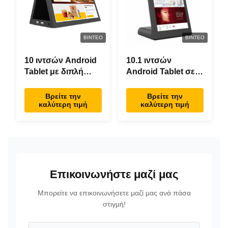
ΒΊΝΤΕΟ
ΒΊΝΤΕΟ
10 ιντσών Android
10.1 ιντσών
Tablet με διπλή
Android Tablet σε
οθόνη RK3288
σχήμα L επιφάνεια
Desktop POE
εργασίας
Βρείτε την
Βρείτε την
καλύτερη τιμή
καλύτερη τιμή
Advertising Tablet
Android8.1 RK3288
PC
Tablet IPS Tablet
για εστιατόριο
Επικοινωνήστε μαζί μας
Μπορείτε να επικοινωνήσετε μαζί μας ανά πάσα
στιγμή!