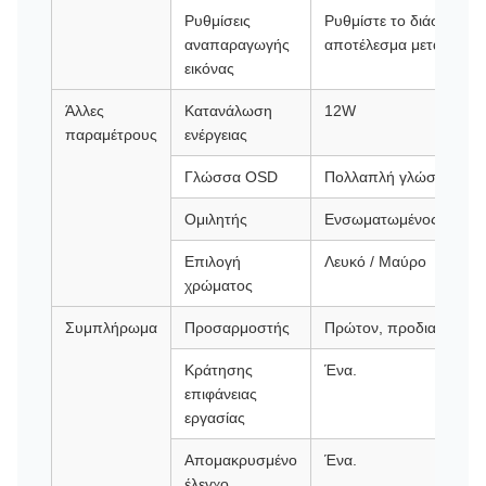
Ρυθμίσεις
Ρυθμίστε το διάστημα 
αναπαραγωγής
αποτέλεσμα μετάβασης
εικόνας
Άλλες
Κατανάλωση
12W
παραμέτρους
ενέργειας
Γλώσσα OSD
Πολλαπλή γλώσσα OS
Ομιλητής
Ενσωματωμένος ηχείο 
Επιλογή
Λευκό / Μαύρο
χρώματος
Συμπλήρωμα
Προσαρμοστής
Πρώτον, προδιαγραφές
Κράτησης
Ένα.
επιφάνειας
εργασίας
Απομακρυσμένο
Ένα.
έλεγχο