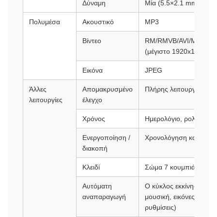
Δύναμη
Μία (5.5×2.1 mm) είσο
Πολυμέσα
Ακουστικό
MP3
Βίντεο
RM/RMVB/AVI/MPG/MP
(μέγιστο 1920x1080-3
Εικόνα
JPEG
Άλλες
Απομακρυσμένο
Πλήρης λειτουργία τηλε
λειτουργίες
έλεγχο
Χρόνος
Ημερολόγιο, ρολόι
Ενεργοποίηση /
Χρονολόγηση και απεν
διακοπή
Κλειδί
Σώμα 7 κουμπιά
Αυτόματη
Ο κύκλος εκκίνησης αυτό
αναπαραγωγή
μουσική, εικόνες + μουσ
ρυθμίσεις)