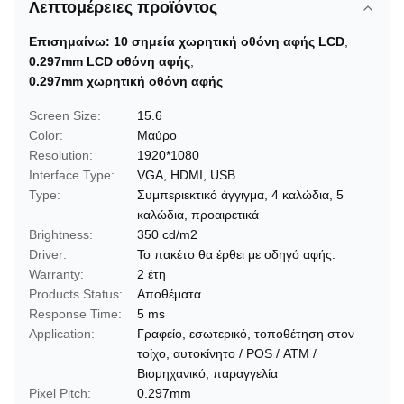
Λεπτομέρειες προϊόντος
Επισημαίνω:
10 σημεία χωρητική οθόνη αφής LCD
,
0.297mm LCD οθόνη αφής
,
0.297mm χωρητική οθόνη αφής
Screen Size:
15.6
Color:
Μαύρο
Resolution:
1920*1080
Interface Type:
VGA, HDMI, USB
Type:
Συμπεριεκτικό άγγιγμα, 4 καλώδια, 5
καλώδια, προαιρετικά
Brightness:
350 cd/m2
Driver:
Το πακέτο θα έρθει με οδηγό αφής.
Warranty:
2 έτη
Products Status:
Αποθέματα
Response Time:
5 ms
Application:
Γραφείο, εσωτερικό, τοποθέτηση στον
τοίχο, αυτοκίνητο / POS / ΑΤΜ /
Βιομηχανικό, παραγγελία
Pixel Pitch:
0.297mm