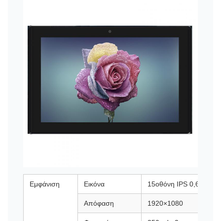
Εμφάνιση
Εικόνα
15οθόνη IPS 0,6 ιντσώ
Απόφαση
1920×1080