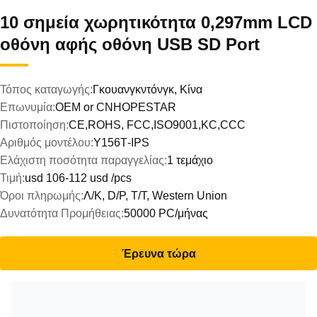
10 σημεία χωρητικότητα 0,297mm LCD
οθόνη αφής οθόνη USB SD Port
Τόπος καταγωγής:
Γκουανγκντόνγκ, Κίνα
Επωνυμία:
OEM or CNHOPESTAR
Πιστοποίηση:
CE,ROHS, FCC,ISO9001,KC,CCC
Αριθμός μοντέλου:
Υ156Τ-IPS
Ελάχιστη ποσότητα παραγγελίας:
1 τεμάχιο
Τιμή:
usd 106-112 usd /pcs
Όροι πληρωμής:
Λ/Κ, D/P, T/T, Western Union
Δυνατότητα Προμήθειας:
50000 PC/μήνας
Έρευνα τώρα