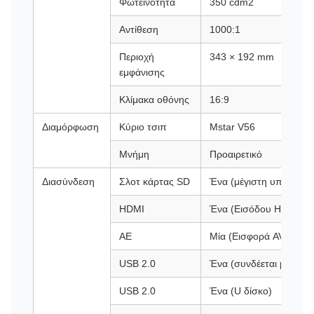
Φωτεινότητα
350 cdm2
Αντίθεση
1000:1
Περιοχή
343 × 192 mm
εμφάνισης
Κλίμακα οθόνης
16:9
Διαμόρφωση
Κύριο τσιπ
Mstar V56
Μνήμη
Προαιρετικό
Διασύνδεση
Σλοτ κάρτας SD
Ένα (μέγιστη υποστήρι
HDMI
Ένα (Εισόδου HDMI MI
ΑΕ
Μία (Εισφορά AV)
USB 2.0
Ένα (συνδέεται με οθό
USB 2.0
Ένα (U δίσκο)