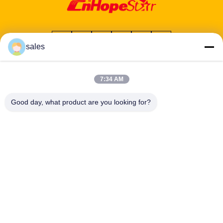
sales
Διεύθυνση: 601-606, όροφος 6, κτίριο Ε, βιομηχανικό πάρκο
7:34 AM
Yuanfen, υποπεριφέρεια Dalang, περιοχή Longhua, Shenzhen,
Guangdong, CN
Good day, what product are you looking for?
Τηλ:
86-13424296897
E-mail:
hope10@cnhopestar.com
Σπίτι
Προϊόντα
Περίπου εμείς
Γύρος εργοστασίων
Ποιοτικός έλεγχος
Μας ελάτε σε επαφή με