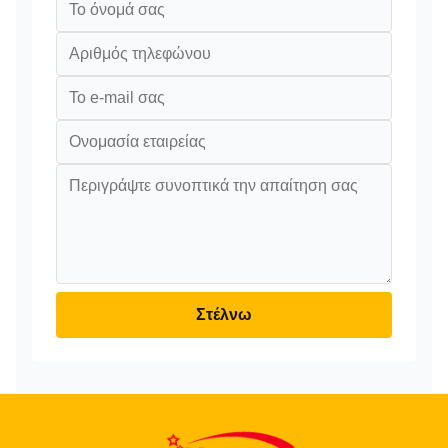
Στέλνω